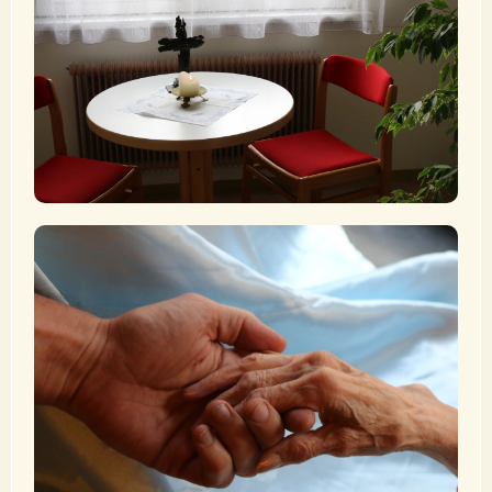
„Bekennt einander eure Sünden und betet füreinander,
damit ihr geheilt werdet.“ (Jak 5,16)
Mehr erfahren
Krankensalbung
„Der HERR wird ihn auf dem Krankenbett stärken.“ (Ps
41,4)
Mehr erfahren