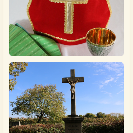
„Wie mich der Vater gesandt hat, so sende ich euch.“
(Joh 20,21)
Mehr erfahren
Begräbnis
„Wer an mich glaubt, wird leben, auch wenn er stirbt.“
(Joh 11,25)
Mehr erfahren