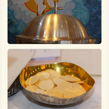
„Tauft sie auf den Namen des Vaters und des Sohnes
und des Heiligen Geistes.“ (Mt 28,19)
Mehr erfahren
Eucharistie
„Er reichte das Brot den Jüngern und sagte: Nehmt und
esst; das ist mein Leib.“ (Mt 26,26)
Mehr erfahren